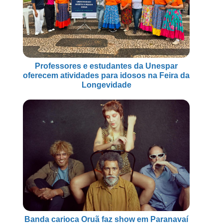
Professores e estudantes da Unespar
oferecem atividades para idosos na Feira da
Longevidade
Banda carioca Oruã faz show em Paranavaí