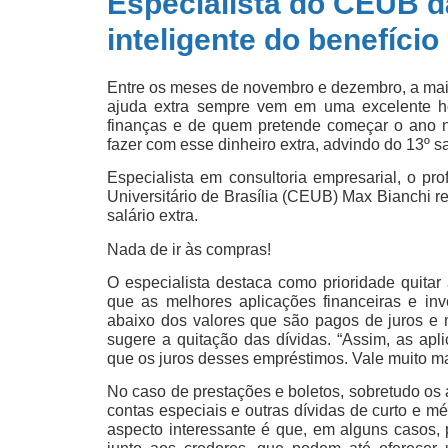
Especialista do CEUB d
inteligente do benefício
Entre os meses de novembro e dezembro, a maio
ajuda extra sempre vem em uma excelente ho
finanças e de quem pretende começar o ano n
fazer com esse dinheiro extra, advindo do 13º sa
Especialista em consultoria empresarial, o pr
Universitário de Brasília (CEUB) Max Bianchi 
salário extra.
Nada de ir às compras!
O especialista destaca como prioridade quitar 
que as melhores aplicações financeiras e in
abaixo dos valores que são pagos de juros e 
sugere a quitação das dívidas. “Assim, as apl
que os juros desses empréstimos. Vale muito mai
No caso de prestações e boletos, sobretudo os a
contas especiais e outras dívidas de curto e m
aspecto interessante é que, em alguns casos, p