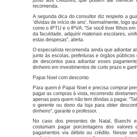
junto aos credores, que podem até oferecer
recomenda.
A segunda dica do consultor diz respeito a gu
‘dívidas de início de ano’. Normalmente, logo
como o IPTU e o IPVA. “Se você tiver filhos em 
da faculdade, adquirir materiais escolares, un
estas despesas”, alerta.
O especialista recomenda ainda que adiantar 
junto às escolas, prefeituras e órgãos público
de descontos para adiantar esses pagamentos
dinheiro em investimentos de curto prazo e gan
Papai Noel com desconto
Para quem é Papai Noel e precisa comprar pres
pagar as compras à vista, recorrendo diretamen
apenas para quem não tem dívidas a pagar. “Ta
o gerente ou dono da loja para obter descon
dinheiro”, garante o professor.
No caso dos presentes de Natal, Bianchi ex
costumam pagar porcentagens dos valores 
pagamentos via débito ou crédito. Nesse sent