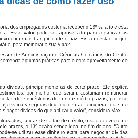
á dicas de como fazer uso
ria dos empregados costuma receber o 13º salário e esta
ra. Esse valor pode ser aproveitado para organizar as
ovo com mais tranquilidade e paz. Eis a questão: o que
lário, para melhorar a sua vida?
ofessor de Administração e Ciências Contábeis do Centro
recomenda algumas práticas para o bom aproveitamento do
as dívidas, principalmente as de curto prazo. Ele explica
vestimentos, por melhor que sejam, costumam remunerar
multas de empréstimos de curto e médio prazos, por isso
icações mais seguras dificilmente irão remunerar mais do
s pagar dívidas do que aplicar o valor”, considera Max.
trasados, faturas de cartão de crédito, o saldo devedor de
édio prazos, o 13º acaba sendo ideal no fim de ano. “Outro
ode-se utilizar esse dinheiro extra para negociar dívidas