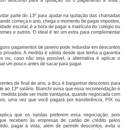
 um desconto para a quitação ou o pagamento à vista”,
ardar parte do 13º para ajudar na quitação das chamadas
 quando começa o ano, chega o momento de pagar impostos,
idade escolar, é a hora de pagar a matrícula do colégio ou
iformes e outros. O ideal é ter um extra para complementar
alguns pagamentos de janeiro pode redundar em descontos
s e privados. A medida é válida desde que tenha a garantia
 ou, caso não seja possível, a alternativa é aplicar o
har um pouco antes de sacar para pagar.
entes de final de ano, a dica é barganhar descontos para
te ao 13º salário. Bianchi avisa que essa recomendação é
l medida pode ser muito vantajosa, quando negociada com
tos, uma vez que você pagará por transferência, PIX ou
plica que os lojistas preferem essa negociação, pois
que recebem às empresas de cartão de crédito pelos
ido, pagar à vista, além de permitir descontos, evita o