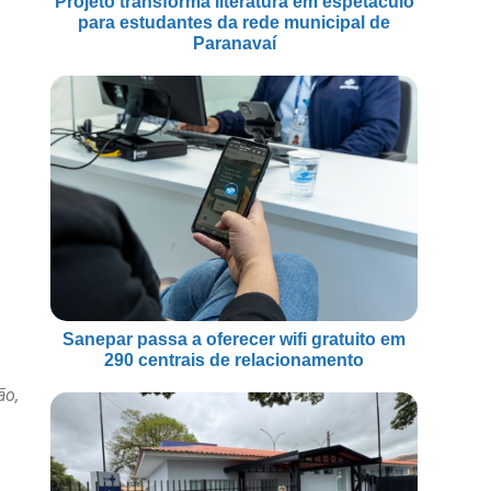
Projeto transforma literatura em espetáculo
para estudantes da rede municipal de
Paranavaí
Sanepar passa a oferecer wifi gratuito em
290 centrais de relacionamento
ão,