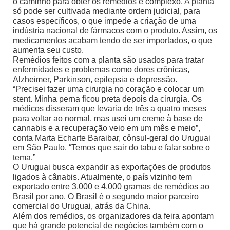
o caminho para obter os remédios é complexo. A planta
só pode ser cultivada mediante ordem judicial, para
casos específicos, o que impede a criação de uma
indústria nacional de fármacos com o produto. Assim, os
medicamentos acabam tendo de ser importados, o que
aumenta seu custo.
Remédios feitos com a planta são usados para tratar
enfermidades e problemas como dores crônicas,
Alzheimer, Parkinson, epilepsia e depressão.
“Precisei fazer uma cirurgia no coração e colocar um
stent. Minha perna ficou preta depois da cirurgia. Os
médicos disseram que levaria de três a quatro meses
para voltar ao normal, mas usei um creme à base de
cannabis e a recuperação veio em um mês e meio”,
conta Marta Echarte Baraibar, cônsul-geral do Uruguai
em São Paulo. “Temos que sair do tabu e falar sobre o
tema.”
O Uruguai busca expandir as exportações de produtos
ligados à cânabis. Atualmente, o país vizinho tem
exportado entre 3.000 e 4.000 gramas de remédios ao
Brasil por ano. O Brasil é o segundo maior parceiro
comercial do Uruguai, atrás da China.
Além dos remédios, os organizadores da feira apontam
que há grande potencial de negócios também com o