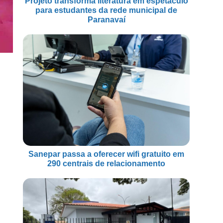
Projeto transforma literatura em espetáculo
para estudantes da rede municipal de
Paranavaí
Sanepar passa a oferecer wifi gratuito em
290 centrais de relacionamento