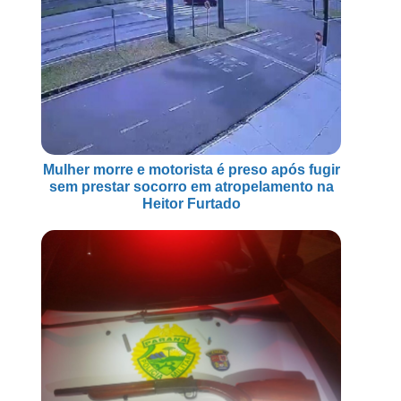
Mulher morre e motorista é preso após fugir
sem prestar socorro em atropelamento na
Heitor Furtado