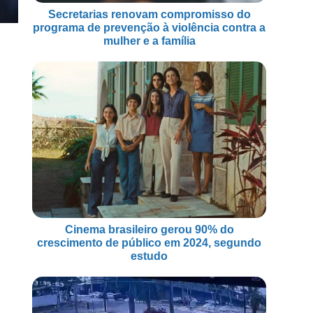
Secretarias renovam compromisso do
programa de prevenção à violência contra a
mulher e a família
Cinema brasileiro gerou 90% do
crescimento de público em 2024, segundo
estudo