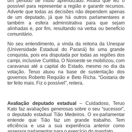
um período de muito aprendizado. Avalia que fez o
possível para representar a região e garantir recursos.
Adverte que todas as decisões não dependem apenas
de um deputado, já que há outros parlamentares e
também a esfera administrativa para que sejam
alinhadas e, por fim, resultando na verba ou benefício
comunitário.
No seu entendimento, a vinda da reitoria da Unespar
(Universidade Estadual do Paraná) foi uma grande
conquista, pois era disputada por todas as regiões dos
campi, inclusive Curitiba. O Noroeste se mobilizou, com
caravanas até a capital do Estado, mesmo no dia da
votação. Teruo atuou na base de sustentação dos
governos Roberto Requião e Beto Richa. “Gostaria de
ter feito mais. Fiz o possível”, reitera.
Avaliação deputado estadual
– Cuidadoso, Teruo
Kato faz avaliações generosas sobre o seu “sucessor”,
o deputado estadual Tião Medeiros. O ex-parlamentar
entende que Tião faz um grande trabalho. Tem
eficiência e usa a sua experiência anterior como
assessor parlamentar para o exercício do mandato.