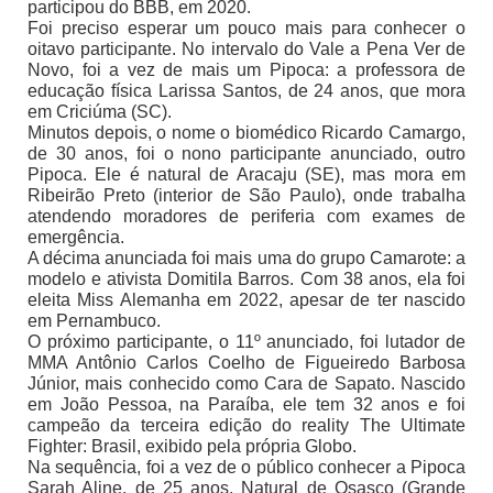
participou do BBB, em 2020.
Foi preciso esperar um pouco mais para conhecer o
oitavo participante. No intervalo do Vale a Pena Ver de
Novo, foi a vez de mais um Pipoca: a professora de
educação física Larissa Santos, de 24 anos, que mora
em Criciúma (SC).
Minutos depois, o nome o biomédico Ricardo Camargo,
de 30 anos, foi o nono participante anunciado, outro
Pipoca. Ele é natural de Aracaju (SE), mas mora em
Ribeirão Preto (interior de São Paulo), onde trabalha
atendendo moradores de periferia com exames de
emergência.
A décima anunciada foi mais uma do grupo Camarote: a
modelo e ativista Domitila Barros. Com 38 anos, ela foi
eleita Miss Alemanha em 2022, apesar de ter nascido
em Pernambuco.
O próximo participante, o 11º anunciado, foi lutador de
MMA Antônio Carlos Coelho de Figueiredo Barbosa
Júnior, mais conhecido como Cara de Sapato. Nascido
em João Pessoa, na Paraíba, ele tem 32 anos e foi
campeão da terceira edição do reality The Ultimate
Fighter: Brasil, exibido pela própria Globo.
Na sequência, foi a vez de o público conhecer a Pipoca
Sarah Aline, de 25 anos. Natural de Osasco (Grande