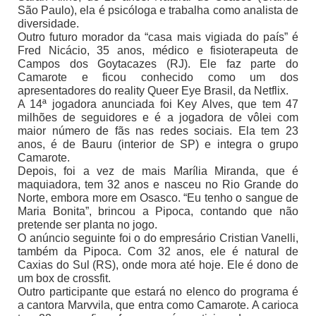
São Paulo), ela é psicóloga e trabalha como analista de
diversidade.
Outro futuro morador da “casa mais vigiada do país” é
Fred Nicácio, 35 anos, médico e fisioterapeuta de
Campos dos Goytacazes (RJ). Ele faz parte do
Camarote e ficou conhecido como um dos
apresentadores do reality Queer Eye Brasil, da Netflix.
A 14ª jogadora anunciada foi Key Alves, que tem 47
milhões de seguidores e é a jogadora de vôlei com
maior número de fãs nas redes sociais. Ela tem 23
anos, é de Bauru (interior de SP) e integra o grupo
Camarote.
Depois, foi a vez de mais Marília Miranda, que é
maquiadora, tem 32 anos e nasceu no Rio Grande do
Norte, embora more em Osasco. “Eu tenho o sangue de
Maria Bonita”, brincou a Pipoca, contando que não
pretende ser planta no jogo.
O anúncio seguinte foi o do empresário Cristian Vanelli,
também da Pipoca. Com 32 anos, ele é natural de
Caxias do Sul (RS), onde mora até hoje. Ele é dono de
um box de crossfit.
Outro participante que estará no elenco do programa é
a cantora Marvvila, que entra como Camarote. A carioca