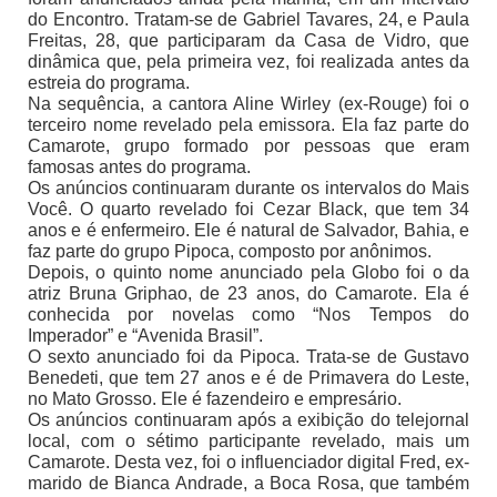
do Encontro. Tratam-se de Gabriel Tavares, 24, e Paula
Freitas, 28, que participaram da Casa de Vidro, que
dinâmica que, pela primeira vez, foi realizada antes da
estreia do programa.
Na sequência, a cantora Aline Wirley (ex-Rouge) foi o
terceiro nome revelado pela emissora. Ela faz parte do
Camarote, grupo formado por pessoas que eram
famosas antes do programa.
Os anúncios continuaram durante os intervalos do Mais
Você. O quarto revelado foi Cezar Black, que tem 34
anos e é enfermeiro. Ele é natural de Salvador, Bahia, e
faz parte do grupo Pipoca, composto por anônimos.
Depois, o quinto nome anunciado pela Globo foi o da
atriz Bruna Griphao, de 23 anos, do Camarote. Ela é
conhecida por novelas como “Nos Tempos do
Imperador” e “Avenida Brasil”.
O sexto anunciado foi da Pipoca. Trata-se de Gustavo
Benedeti, que tem 27 anos e é de Primavera do Leste,
no Mato Grosso. Ele é fazendeiro e empresário.
Os anúncios continuaram após a exibição do telejornal
local, com o sétimo participante revelado, mais um
Camarote. Desta vez, foi o influenciador digital Fred, ex-
marido de Bianca Andrade, a Boca Rosa, que também