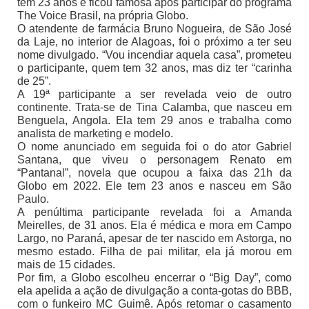
tem 23 anos e ficou famosa após participar do programa
The Voice Brasil, na própria Globo.
O atendente de farmácia Bruno Nogueira, de São José
da Laje, no interior de Alagoas, foi o próximo a ter seu
nome divulgado. “Vou incendiar aquela casa”, prometeu
o participante, quem tem 32 anos, mas diz ter “carinha
de 25”.
A 19ª participante a ser revelada veio de outro
continente. Trata-se de Tina Calamba, que nasceu em
Benguela, Angola. Ela tem 29 anos e trabalha como
analista de marketing e modelo.
O nome anunciado em seguida foi o do ator Gabriel
Santana, que viveu o personagem Renato em
“Pantanal”, novela que ocupou a faixa das 21h da
Globo em 2022. Ele tem 23 anos e nasceu em São
Paulo.
A penúltima participante revelada foi a Amanda
Meirelles, de 31 anos. Ela é médica e mora em Campo
Largo, no Paraná, apesar de ter nascido em Astorga, no
mesmo estado. Filha de pai militar, ela já morou em
mais de 15 cidades.
Por fim, a Globo escolheu encerrar o “Big Day”, como
ela apelida a ação de divulgação a conta-gotas do BBB,
com o funkeiro MC Guimê. Após retomar o casamento