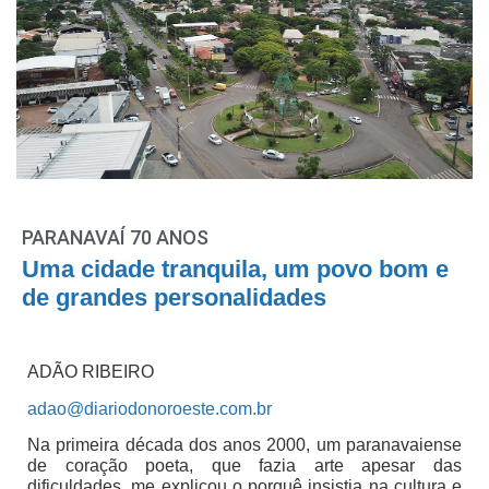
PARANAVAÍ 70 ANOS
Uma cidade tranquila, um povo bom e
de grandes personalidades
ADÃO RIBEIRO
adao@diariodonoroeste.com.br
Na primeira década dos anos 2000, um paranavaiense
de coração poeta, que fazia arte apesar das
dificuldades, me explicou o porquê insistia na cultura e