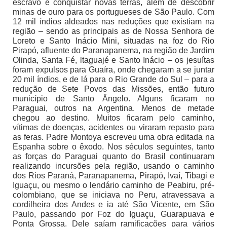
escravo e conquistar novas terras, além de descobrir
minas de ouro para os portugueses de São Paulo. Com
12 mil índios aldeados nas reduções que existiam na
região – sendo as principais as de Nossa Senhora de
Loreto e Santo Inácio Mini, situadas na foz do Rio
Pirapó, afluente do Paranapanema, na região de Jardim
Olinda, Santa Fé, ltaguajé e Santo Inácio – os jesuítas
foram expulsos para Guaíra, onde chegaram a se juntar
20 mil índios, e de lá para o Rio Grande do Sul – para a
redução de Sete Povos das Missões, então futuro
município de Santo Ângelo. Alguns ficaram no
Paraguai, outros na Argentina. Menos de metade
chegou ao destino. Muitos ficaram pelo caminho,
vítimas de doenças, acidentes ou viraram repasto para
as feras. Padre Montoya escreveu uma obra editada na
Espanha sobre o êxodo. Nos séculos seguintes, tanto
as forças do Paraguai quanto do Brasil continuaram
realizando incursões pela região, usando o caminho
dos Rios Paraná, Paranapanema, Pirapó, Ivaí, Tibagi e
Iguaçu, ou mesmo o lendário caminho de Peabiru, pré-
colombiano, que se iniciava no Peru, atravessava a
cordilheira dos Andes e ia até São Vicente, em São
Paulo, passando por Foz do Iguaçu, Guarapuava e
Ponta Grossa. Dele saíam ramificações para vários