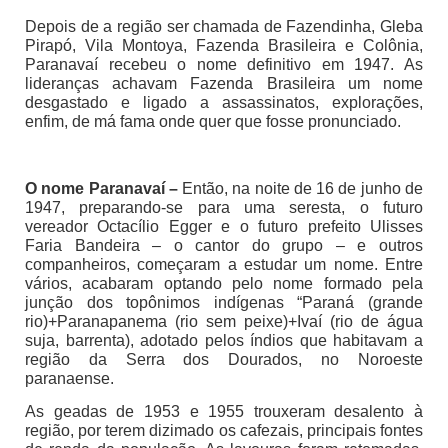
Depois de a região ser chamada de Fazendinha, Gleba
Pirapó, Vila Montoya, Fazenda Brasileira e Colônia,
Paranavaí recebeu o nome definitivo em 1947. As
lideranças achavam Fazenda Brasileira um nome
desgastado e ligado a assassinatos, explorações,
enfim, de má fama onde quer que fosse pronunciado.
O nome
Paranavaí –
Então, na noite de 16 de junho de
1947, preparando-se para uma seresta, o futuro
vereador Octacílio Egger e o futuro prefeito Ulisses
Faria Bandeira – o cantor do grupo – e outros
companheiros, começaram a estudar um nome. Entre
vários, acabaram optando pelo nome formado pela
junção dos topônimos indígenas “Paraná (grande
rio)+Paranapanema (rio sem peixe)+Ivaí (rio de água
suja, barrenta), adotado pelos índios que habitavam a
região da Serra dos Dourados, no Noroeste
paranaense.
As geadas de 1953 e 1955 trouxeram desalento à
região, por terem dizimado os cafezais, principais fontes