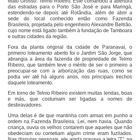
Mato Grosso: Telmo Ribeiro. Este comandou a abertura
das estradas para o Porto São José e para Maringá,
estendendo-se depois até Rolândia, além de abrir a
sede do local conhecido então como Fazenda
Brasileira, projetada pelo engenheiro Alexandre Beltrão,
cujo nome está ligado também à fundação de Tamboara
e outras cidades da região.
Fora da planta original da cidade de Paranavaí, o
primeiro loteamento aberto foi o Jardim São Jorge, que
abrangia a área da fazenda de propriedade de Telmo
Ribeiro, que também teve o mérito de ser o primeiro a
preocupar-se com a arborização das ruas, como se
podia ver até há alguns anos, nos principais trechos
daquele loteamento.
Em torno de Telmo Ribeiro existem muitas lendas, boas
e más, que costumam ser ligadas a nomes de
desbravadores.
Uma delas é de que mantinha com armas em punho a
ordem na Fazenda Brasileira. Lei, nem havia. Quando
criança, ouvia os velhos contarem que aqueles que não
obedeciam ou cometiam algum crime eram fuzilados.
Nas disputas pessoais, ele ainda gravava a letra “T”, na