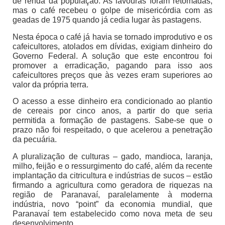
de renda da população. As lavouras foram retomadas,
mas o café recebeu o golpe de misericórdia com as
geadas de 1975 quando já cedia lugar às pastagens.
Nesta época o café já havia se tornado improdutivo e os
cafeicultores, atolados em dívidas, exigiam dinheiro do
Governo Federal. A solução que este encontrou foi
promover a erradicação, pagando para isso aos
cafeicultores preços que às vezes eram superiores ao
valor da própria terra.
O acesso a esse dinheiro era condicionado ao plantio
de cereais por cinco anos, a partir do que seria
permitida a formação de pastagens. Sabe-se que o
prazo não foi respeitado, o que acelerou a penetração
da pecuária.
A pluralização de culturas – gado, mandioca, laranja,
milho, feijão e o ressurgimento do café, além da recente
implantação da citricultura e indústrias de sucos – estão
firmando a agricultura como geradora de riquezas na
região de Paranavaí, paralelamente à moderna
indústria, novo “point” da economia mundial, que
Paranavaí tem estabelecido como nova meta de seu
desenvolvimento.