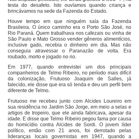
testa do desafeto. Isto ouvíamos quando criança e
brincávamos na sede da Fazenda do Estado.
Houve tempo em que ninguém saía da Fazenda
Brasileira. O único caminho era o Porto São José, no
Rio Paraná. Quem trabalhava nos cafezais ou vinha de
São Paulo e Mato Grosso vender gêneros alimentícios,
inclusive gado, recebia o dinheiro em dia. Mas não
conseguia atravessar o Paranazão de volta. Era
roubado, morto e jogado no rio.
Em 1977, quando entrevistei um dos principais
companheiros de Telmo Ribeiro, no período mais difícil
da colonização, Frutuoso Joaquim de Salles, já
falecido, ele disse que era só lenda e deu um perfil bem
diferente de Telmo.
Frutuoso me recebeu junto com Alcides Loureiro em
sua residência no Jardim São Jorge, em meio a selas e
artigos de tropeiro, que ele ainda fabricava, apesar da
idade. E disse que Telmo Ribeiro pegou fama por causa
do homicídio contra Alcides de Sordi. O jovem líder
político, então com 21 anos, foi derrotado pelas
lideranças locais governistas em 1947, quando a