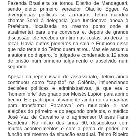
Fazenda Brasileira se tornou Distrito de Mandaguari,
sendo eleito primeiro vereador, Otacílio Egger. As
divergências políticas se acirraram. Telmo mandou
chamar Sordi à delegacia (que funcionava anexa à
Prefeitura, localizada no mesmo ponto onde é
atualmente) para uma conversa e, depois de grande
discussão, ele recebeu um tiro nas costas, ao deixar o
local. Havia outros pioneiros na sala e Frutuoso disse
que não teria sido Telmo quem atirou. Mas ele assumiu
a autoria do disparo, foi julgado e condenado a 12 anos
de prisão num primeiro julgamento e absolvido num
segundo.
Apesar da repercussão do assassinato, Telmo ainda
continuou como “capitão” na Colônia, influenciando
decisões políticas e administrativas, já que era o
“homem forte” designado por Moisés Lupion para abrir o
trecho. Ele participou ativamente ainda de campanhas
para transformar Paranavaí em município e nas
eleições do primeiro e do segundo prefeitos, o médico
José Vaz de Carvalho e o agrimensor Ulisses Faria
Bandeira. No início dos anos 60, desgostoso com
muitos acontecimentos e com a perda de poder, em
função até mesmo da situação estadual, Telmo Ribeiro